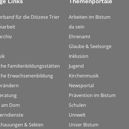
ge Links
Themenportale
erband für die Diözese Trier
Arbeiten im Bistum
iarbeit
da sein
rchiv
Ehrenamt
Glaube & Seelsorge
ik
Inklusion
che Familienbildungsstätten
Jugend
sche Erwachsenenbildung
Kirchenmusik
erändern
Newsportal
eratung
Prävention im Bistum
 am Dom
Schulen
Lerndienste
Umwelt
chauungen & Sekten
Unser Bistum