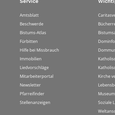
Service
Wichti
Amtsblatt
Caritasv
Beschwerde
Bücherre
Bistums-Atlas
Bistumsa
Fürbitten
Dominfo
Hilfe bei Missbrauch
Dommus
Immobilien
Katholis
Liedvorschläge
Katholi
Mitarbeiterportal
Kirche v
Newsletter
Lebensb
Pfarreifinder
Museum
Stellenanzeigen
Soziale 
Weltans