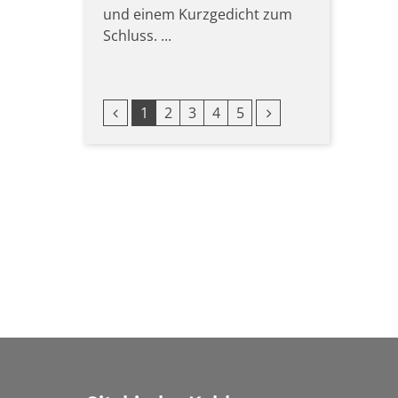
und einem Kurzgedicht zum
Schluss. ...
Vorherige Seite
Nächste Seite
1
2
3
4
5