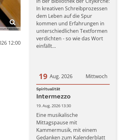
in der Bibliothek der Citykirche:
In kreativen Schreibprozessen
dem Leben auf die Spur
kommen und Erfahrungen in
bistum Paderborn
unterschiedlichen Textformen
verdichten - so wie das Wort
026 12:00
einfällt...
19
Aug. 2026
Mittwoch
:
Datum: 19. August 2026
Spiritualität
Intermezzo
19. Aug. 2026 13:30
Eine musikalische
Mittagspause mit
Kammermusik, mit einem
Gedanken zum Kalenderblatt