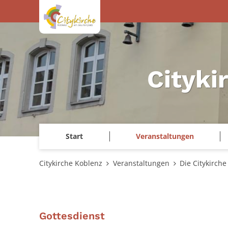
Zum Inhalt springen
Cityki
Start
Veranstaltungen
Citykirche Koblenz
Veranstaltungen
Die Citykirche
:
Gottesdienst