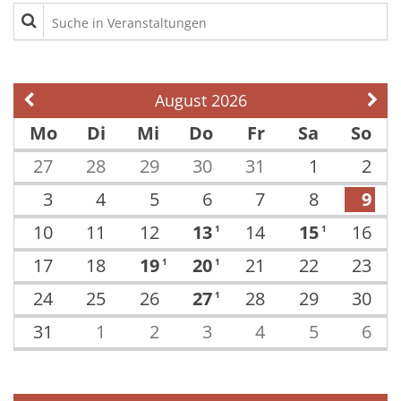
Suche in Veranstaltungen
August 2026
Vorherige Seite
Näch
Mo
Di
Mi
Do
Fr
Sa
So
27
28
29
30
31
1
2
3
4
5
6
7
8
9
10
11
12
13
14
15
16
1
1
17
18
19
20
21
22
23
1
1
24
25
26
27
28
29
30
1
31
1
2
3
4
5
6