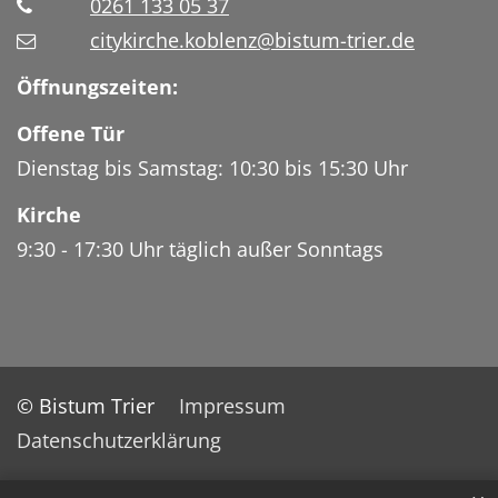
0261 133 05 37
citykirche.koblenz@bistum-trier.de
Öffnungszeiten:
Offene Tür
Dienstag bis Samstag: 10:30 bis 15:30 Uhr
Kirche
9:30 - 17:30 Uhr täglich außer Sonntags
© Bistum Trier
Impressum
Datenschutzerklärung